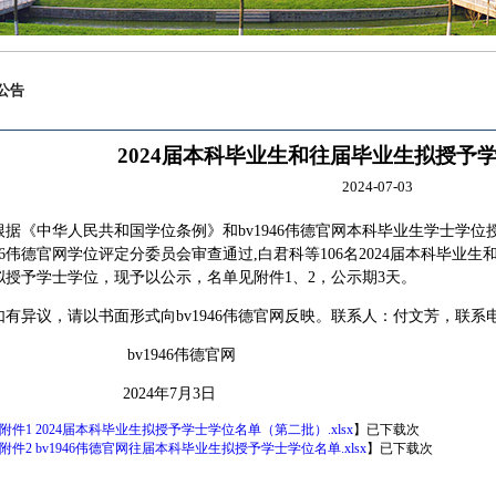
公告
2024届本科毕业生和往届毕业生拟授予
2024-07-03
根据《中华人民共和国学位条例》和bv1946伟德官网本科毕业生学士学位授
946伟德官网学位评定分委员会审查通过,白君科等106名2024届本科毕
拟授予学士学位，现予以公示，名单见附件1、2，公示期3天。
如有异议，请以书面形式向bv1946伟德官网反映。联系人：付文芳，联系电话：05
bv1946伟德官网
2024年7月3日
附件1 2024届本科毕业生拟授予学士学位名单（第二批）.xlsx
】
已下载
次
附件2 bv1946伟德官网往届本科毕业生拟授予学士学位名单.xlsx
】
已下载
次