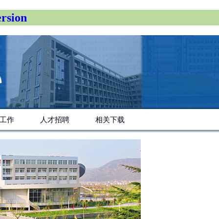
sion
工作
人才招聘
相关下载