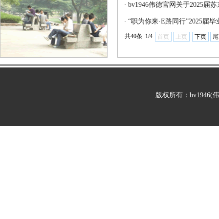
bv1946伟德官网关于202
·
“职为你来·E路同行”2025
·
共40条 1/4
首页
上页
下页
尾
版权所有：bv1946(伟德